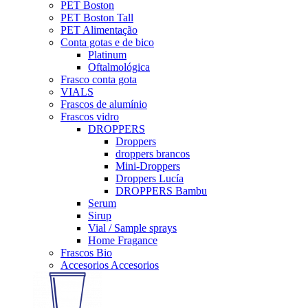
PET Boston
PET Boston Tall
PET Alimentação
Conta gotas e de bico
Platinum
Oftalmológica
Frasco conta gota
VIALS
Frascos de alumínio
Frascos vidro
DROPPERS
Droppers
droppers brancos
Mini-Droppers
Droppers Lucía
DROPPERS Bambu
Serum
Sirup
Vial / Sample sprays
Home Fragance
Frascos Bio
Accesorios Accesorios