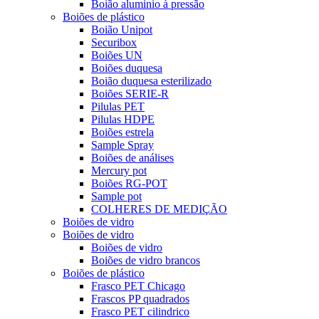
Boião aluminio à pressão
Boiões de plástico
Boião Unipot
Securibox
Boiões UN
Boiões duquesa
Boião duquesa esterilizado
Boiões SERIE-R
Pilulas PET
Pilulas HDPE
Boiões estrela
Sample Spray
Boiões de análises
Mercury pot
Boiões RG-POT
Sample pot
COLHERES DE MEDIÇÃO
Boiões de vidro
Boiões de vidro
Boiões de vidro
Boiões de vidro brancos
Boiões de plástico
Frasco PET Chicago
Frascos PP quadrados
Frasco PET cilindrico