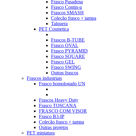
Frasco Pasadena
Frasco Contin-u
Frascos SMASH
Coleção frasco + tampa
Talquera
PET Cosmetica
Frascos B-TUBE
Frasco OVAL
Frasco PYRAMID
Frasco SQUARE
Frasco GEL
Frasco SWING
Outras frascos
Frascos industriais
Frasco homologado UN
Frascos Heavy Duty
Frasco TOSCANA
FRASCO COM VISOR
Frasco B3-IP
Coleção frasco + tampa
Outras projetos
PET miniatura