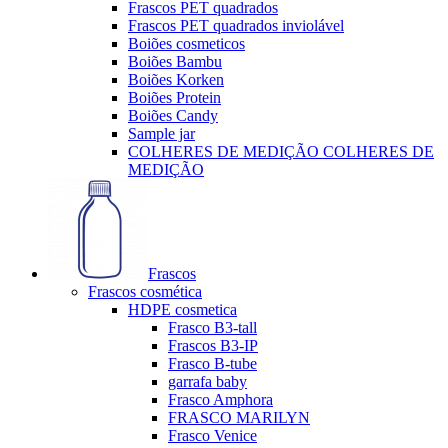
Frascos PET quadrados
Frascos PET quadrados inviolável
Boiões cosmeticos
Boiões Bambu
Boiões Korken
Boiões Protein
Boiões Candy
Sample jar
COLHERES DE MEDIÇÃO COLHERES DE
MEDIÇÃO
Frascos
Frascos cosmética
HDPE cosmetica
Frasco B3-tall
Frascos B3-IP
Frasco B-tube
garrafa baby
Frasco Amphora
FRASCO MARILYN
Frasco Venice