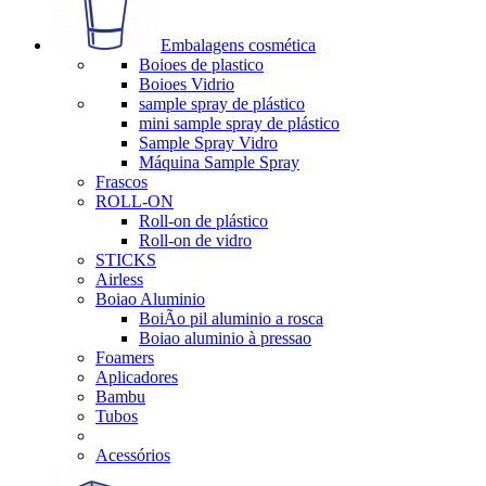
Embalagens cosmética
Boioes de plastico
Boioes Vidrio
sample spray de plástico
mini sample spray de plástico
Sample Spray Vidro
Máquina Sample Spray
Frascos
ROLL-ON
Roll-on de plástico
Roll-on de vidro
STICKS
Airless
Boiao Aluminio
BoiÃo pil aluminio a rosca
Boiao aluminio à pressao
Foamers
Aplicadores
Bambu
Tubos
Acessórios