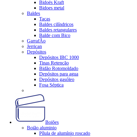
Bidoës Kraft
Bidoes metal
Baldes
Taças
Baldes cilíndricos
Baldes retangulares
Balde com Bico
GarrafÃo
Jerrican
Depósitos
Depósitos IBC 1000
Tinas Retenção
Bidão Rotomoldado
Depósitos para agua
Depósitos gasóleo
Fosa Séptica
Boiões
Boião aluminio
Pílula de alumínio roscado