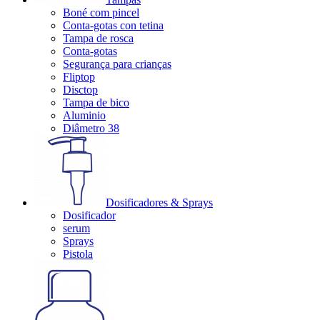
Boné com pincel
Conta-gotas con tetina
Tampa de rosca
Conta-gotas
Segurança para crianças
Fliptop
Disctop
Tampa de bico
Aluminio
Diâmetro 38
Dosificadores & Sprays
Dosificador
serum
Sprays
Pistola