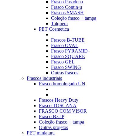
Frasco Pasadena
Frasco Contin-u
Frascos SMASH
Coleção frasco + tampa
Talquera
PET Cosmetica
Frascos B-TUBE
Frasco OVAL
Frasco PYRAMID
Frasco SQUARE
Frasco GEL
Frasco SWING
Outras frascos
Frascos industriais
Frasco homologado UN
Frascos Heavy Duty
Frasco TOSCANA
FRASCO COM VISOR
Frasco B3-IP
Coleção frasco + tampa
Outras projetos
PET miniatura