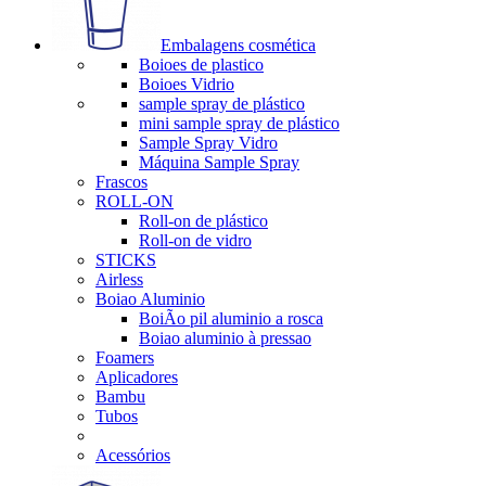
Embalagens cosmética
Boioes de plastico
Boioes Vidrio
sample spray de plástico
mini sample spray de plástico
Sample Spray Vidro
Máquina Sample Spray
Frascos
ROLL-ON
Roll-on de plástico
Roll-on de vidro
STICKS
Airless
Boiao Aluminio
BoiÃo pil aluminio a rosca
Boiao aluminio à pressao
Foamers
Aplicadores
Bambu
Tubos
Acessórios