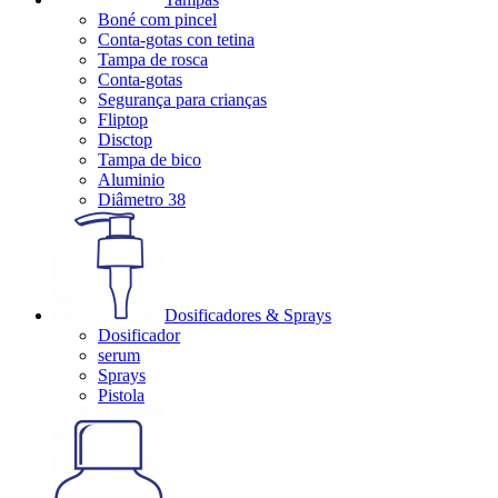
Boné com pincel
Conta-gotas con tetina
Tampa de rosca
Conta-gotas
Segurança para crianças
Fliptop
Disctop
Tampa de bico
Aluminio
Diâmetro 38
Dosificadores & Sprays
Dosificador
serum
Sprays
Pistola