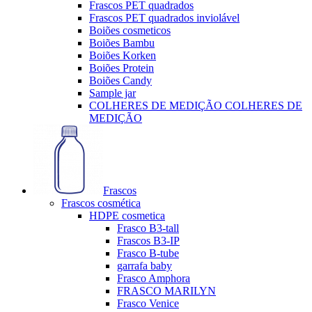
Frascos PET quadrados
Frascos PET quadrados inviolável
Boiões cosmeticos
Boiões Bambu
Boiões Korken
Boiões Protein
Boiões Candy
Sample jar
COLHERES DE MEDIÇÃO COLHERES DE
MEDIÇÃO
Frascos
Frascos cosmética
HDPE cosmetica
Frasco B3-tall
Frascos B3-IP
Frasco B-tube
garrafa baby
Frasco Amphora
FRASCO MARILYN
Frasco Venice