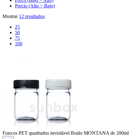
Preço (Bajo > Alto)
Precio (Alto > Bajo)
Mostrar
12 resultados
25
50
75
100
Frascos PET quadrados inviolável
Boião MONTANA de 200ml