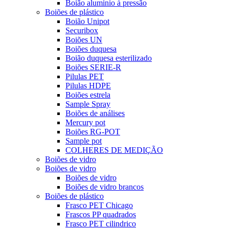
Boião aluminio à pressão
Boiões de plástico
Boião Unipot
Securibox
Boiões UN
Boiões duquesa
Boião duquesa esterilizado
Boiões SERIE-R
Pilulas PET
Pilulas HDPE
Boiões estrela
Sample Spray
Boiões de análises
Mercury pot
Boiões RG-POT
Sample pot
COLHERES DE MEDIÇÃO
Boiões de vidro
Boiões de vidro
Boiões de vidro
Boiões de vidro brancos
Boiões de plástico
Frasco PET Chicago
Frascos PP quadrados
Frasco PET cilindrico