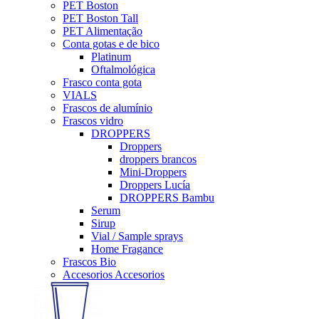
PET Boston
PET Boston Tall
PET Alimentação
Conta gotas e de bico
Platinum
Oftalmológica
Frasco conta gota
VIALS
Frascos de alumínio
Frascos vidro
DROPPERS
Droppers
droppers brancos
Mini-Droppers
Droppers Lucía
DROPPERS Bambu
Serum
Sirup
Vial / Sample sprays
Home Fragance
Frascos Bio
Accesorios Accesorios