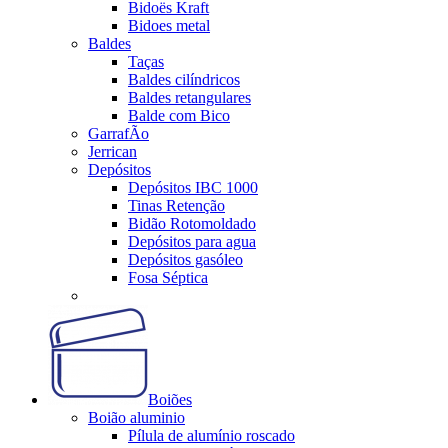
Bidoës Kraft
Bidoes metal
Baldes
Taças
Baldes cilíndricos
Baldes retangulares
Balde com Bico
GarrafÃo
Jerrican
Depósitos
Depósitos IBC 1000
Tinas Retenção
Bidão Rotomoldado
Depósitos para agua
Depósitos gasóleo
Fosa Séptica
Boiões
Boião aluminio
Pílula de alumínio roscado