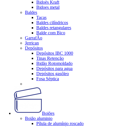
Bidoës Kraft
Bidoes metal
Baldes
Taças
Baldes cilíndricos
Baldes retangulares
Balde com Bico
GarrafÃo
Jerrican
Depósitos
Depósitos IBC 1000
Tinas Retenção
Bidão Rotomoldado
Depósitos para agua
Depósitos gasóleo
Fosa Séptica
Boiões
Boião aluminio
Pílula de alumínio roscado