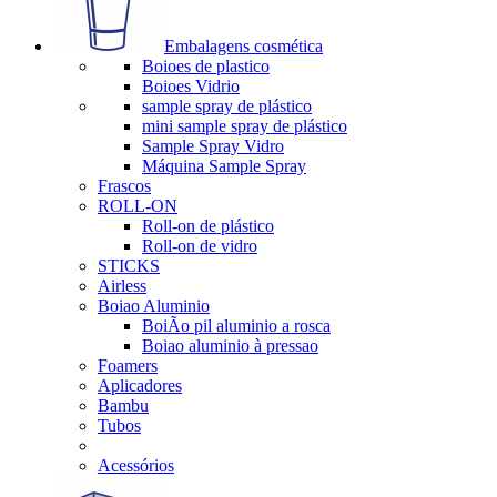
Embalagens cosmética
Boioes de plastico
Boioes Vidrio
sample spray de plástico
mini sample spray de plástico
Sample Spray Vidro
Máquina Sample Spray
Frascos
ROLL-ON
Roll-on de plástico
Roll-on de vidro
STICKS
Airless
Boiao Aluminio
BoiÃo pil aluminio a rosca
Boiao aluminio à pressao
Foamers
Aplicadores
Bambu
Tubos
Acessórios