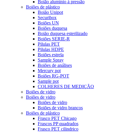
Boião aluminio à pressão
Boiões de plástico
Boião Unipot
Securibox
Boiões UN
Boiões duquesa
Boião duquesa esterilizado
Boiões SERIE-R
Pilulas PET
Pilulas HDPE
Boiões estrela
Sample Spray
Boiões de análises
Mercury pot
Boiões RG-POT
Sample pot
COLHERES DE MEDIÇÃO
Boiões de vidro
Boiões de vidro
Boiões de vidro
Boiões de vidro brancos
Boiões de plástico
Frasco PET Chicago
Frascos PP quadrados
Frasco PET cilindrico