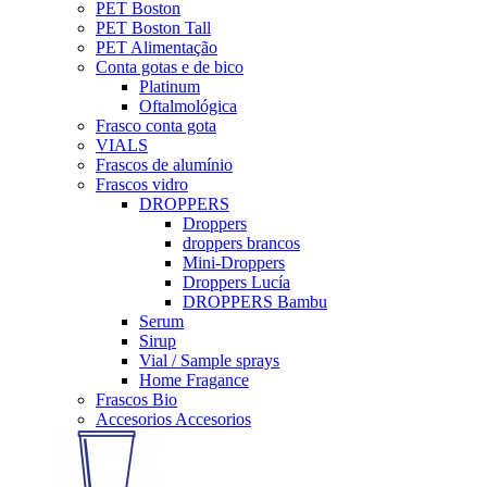
PET Boston
PET Boston Tall
PET Alimentação
Conta gotas e de bico
Platinum
Oftalmológica
Frasco conta gota
VIALS
Frascos de alumínio
Frascos vidro
DROPPERS
Droppers
droppers brancos
Mini-Droppers
Droppers Lucía
DROPPERS Bambu
Serum
Sirup
Vial / Sample sprays
Home Fragance
Frascos Bio
Accesorios Accesorios