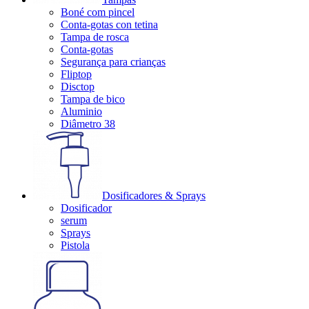
Boné com pincel
Conta-gotas con tetina
Tampa de rosca
Conta-gotas
Segurança para crianças
Fliptop
Disctop
Tampa de bico
Aluminio
Diâmetro 38
Dosificadores & Sprays
Dosificador
serum
Sprays
Pistola