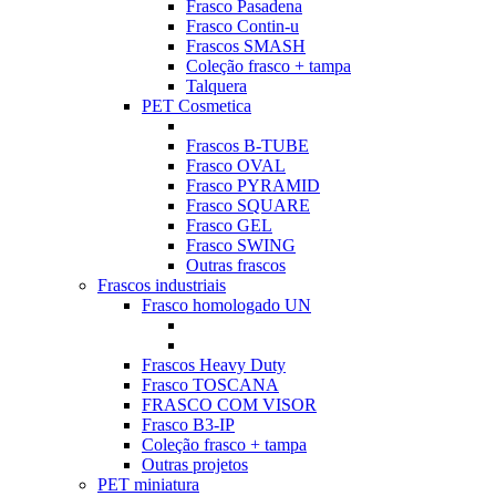
Frasco Pasadena
Frasco Contin-u
Frascos SMASH
Coleção frasco + tampa
Talquera
PET Cosmetica
Frascos B-TUBE
Frasco OVAL
Frasco PYRAMID
Frasco SQUARE
Frasco GEL
Frasco SWING
Outras frascos
Frascos industriais
Frasco homologado UN
Frascos Heavy Duty
Frasco TOSCANA
FRASCO COM VISOR
Frasco B3-IP
Coleção frasco + tampa
Outras projetos
PET miniatura