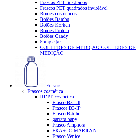
Frascos PET quadrados
Frascos PET quadrados inviolável
Boiões cosmeticos
Boiões Bambu
Boiões Korken
Boiões Protein
Boiões Candy
Sample jar
COLHERES DE MEDIÇÃO COLHERES DE
MEDIÇÃO
Frascos
Frascos cosmética
HDPE cosmetica
Frasco B3-tall
Frascos B3-IP
Frasco B-tube
garrafa baby
Frasco Amphora
FRASCO MARILYN
Frasco Venice