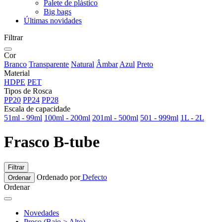
Palete de plástico
Big bags
Últimas novidades
Filtrar
Cor
Branco
Transparente
Natural
Âmbar
Azul
Preto
Material
HDPE
PET
Tipos de Rosca
PP20
PP24
PP28
Escala de capacidade
51ml - 99ml
100ml - 200ml
201ml - 500ml
501 - 999ml
1L - 2L
Frasco B-tube
Filtrar
Ordenado por
Defecto
Ordenar
Ordenar
Novedades
Preço (Bajo > Alto)