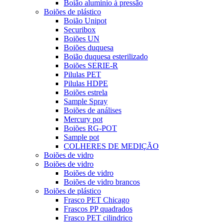
Boião aluminio à pressão
Boiões de plástico
Boião Unipot
Securibox
Boiões UN
Boiões duquesa
Boião duquesa esterilizado
Boiões SERIE-R
Pilulas PET
Pilulas HDPE
Boiões estrela
Sample Spray
Boiões de análises
Mercury pot
Boiões RG-POT
Sample pot
COLHERES DE MEDIÇÃO
Boiões de vidro
Boiões de vidro
Boiões de vidro
Boiões de vidro brancos
Boiões de plástico
Frasco PET Chicago
Frascos PP quadrados
Frasco PET cilindrico