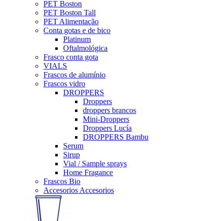
PET Boston
PET Boston Tall
PET Alimentação
Conta gotas e de bico
Platinum
Oftalmológica
Frasco conta gota
VIALS
Frascos de alumínio
Frascos vidro
DROPPERS
Droppers
droppers brancos
Mini-Droppers
Droppers Lucía
DROPPERS Bambu
Serum
Sirup
Vial / Sample sprays
Home Fragance
Frascos Bio
Accesorios Accesorios