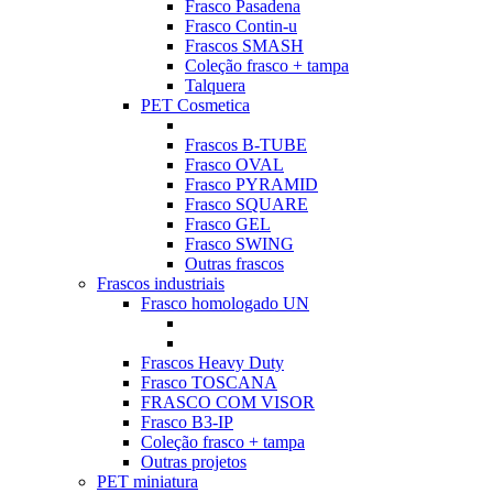
Frasco Pasadena
Frasco Contin-u
Frascos SMASH
Coleção frasco + tampa
Talquera
PET Cosmetica
Frascos B-TUBE
Frasco OVAL
Frasco PYRAMID
Frasco SQUARE
Frasco GEL
Frasco SWING
Outras frascos
Frascos industriais
Frasco homologado UN
Frascos Heavy Duty
Frasco TOSCANA
FRASCO COM VISOR
Frasco B3-IP
Coleção frasco + tampa
Outras projetos
PET miniatura