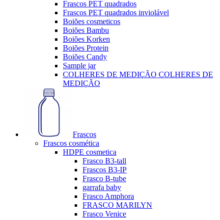
Frascos PET quadrados
Frascos PET quadrados inviolável
Boiões cosmeticos
Boiões Bambu
Boiões Korken
Boiões Protein
Boiões Candy
Sample jar
COLHERES DE MEDIÇÃO COLHERES DE
MEDIÇÃO
Frascos
Frascos cosmética
HDPE cosmetica
Frasco B3-tall
Frascos B3-IP
Frasco B-tube
garrafa baby
Frasco Amphora
FRASCO MARILYN
Frasco Venice