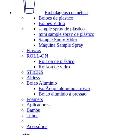
Embalagens cosmética
Boioes de plastico
Boioes Vidrio
sample spray de plástico
mini sample spray de plástico
Sample Spray Vidro
Máquina Sample Spray
Frascos
ROLL-ON
Roll-on de plástico
Roll-on de vidro
STICKS
Airless
Boiao Aluminio
BoiÃo pil aluminio a rosca
Boiao aluminio à pressao
Foamers
Aplicadores
Bambu
Tubos
Acessórios