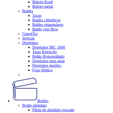
Bidoës Kraft
Bidoes metal
Baldes
Taças
Baldes cilíndricos
Baldes retangulares
Balde com Bico
GarrafÃo
Jerrican
Depósitos
Depósitos IBC 1000
Tinas Retenção
Bidão Rotomoldado
Depósitos para agua
Depósitos gasóleo
Fosa Séptica
Boiões
Boião aluminio
Pílula de alumínio roscado