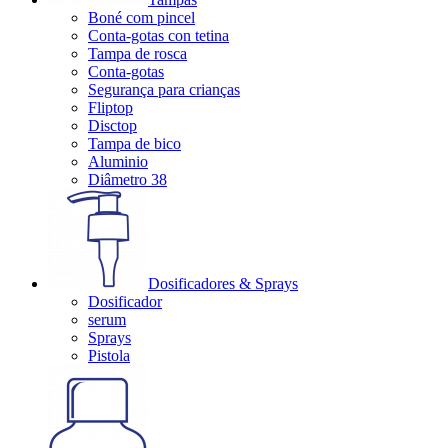
Boné com pincel
Conta-gotas con tetina
Tampa de rosca
Conta-gotas
Segurança para crianças
Fliptop
Disctop
Tampa de bico
Aluminio
Diâmetro 38
Dosificadores & Sprays
Dosificador
serum
Sprays
Pistola