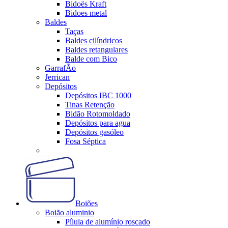
Bidoës Kraft
Bidoes metal
Baldes
Taças
Baldes cilíndricos
Baldes retangulares
Balde com Bico
GarrafÃo
Jerrican
Depósitos
Depósitos IBC 1000
Tinas Retenção
Bidão Rotomoldado
Depósitos para agua
Depósitos gasóleo
Fosa Séptica
Boiões
Boião aluminio
Pílula de alumínio roscado