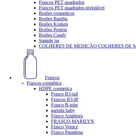
Frascos PET quadrados
Frascos PET quadrados inviolável
Boiões cosmeticos
Boiões Bambu
Boiões Korken
Boiões Protein
Boiões Candy
Sample jar
COLHERES DE MEDIÇÃO COLHERES DE 
Frascos
Frascos cosmética
HDPE cosmetica
Frasco B3-tall
Frascos B3-IP
Frasco B-tube
garrafa baby
Frasco Amphora
FRASCO MARILYN
Frasco Venice
Frasco Pasadena