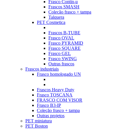
Frasco Contin-u
Frascos SMASH
Coleção frasco + tampa
Talquera
PET Cosmetica
Frascos B-TUBE
Frasco OVAL
Frasco PYRAMID
Frasco SQUARE
Frasco GEL
Frasco SWING
Outras frascos
Frascos industriais
Frasco homologado UN
Frascos Heavy Duty
Frasco TOSCANA
FRASCO COM VISOR
Frasco B3-IP
Coleção frasco + tampa
Outras projetos
PET miniatura
PET Boston