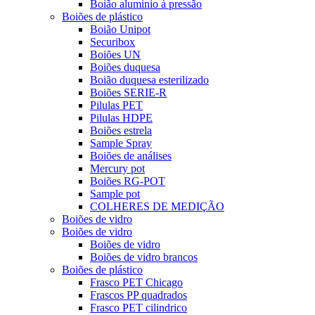
Boião aluminio à pressão
Boiões de plástico
Boião Unipot
Securibox
Boiões UN
Boiões duquesa
Boião duquesa esterilizado
Boiões SERIE-R
Pilulas PET
Pilulas HDPE
Boiões estrela
Sample Spray
Boiões de análises
Mercury pot
Boiões RG-POT
Sample pot
COLHERES DE MEDIÇÃO
Boiões de vidro
Boiões de vidro
Boiões de vidro
Boiões de vidro brancos
Boiões de plástico
Frasco PET Chicago
Frascos PP quadrados
Frasco PET cilindrico