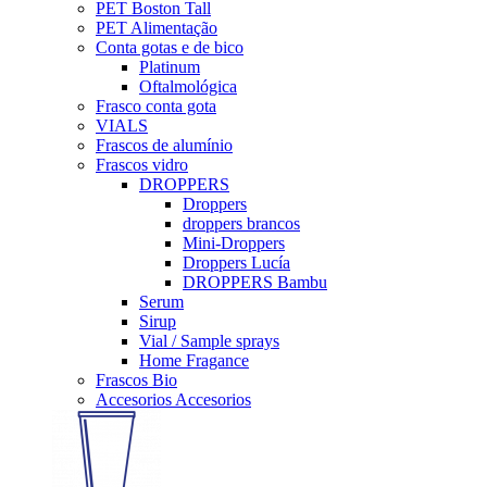
PET Boston Tall
PET Alimentação
Conta gotas e de bico
Platinum
Oftalmológica
Frasco conta gota
VIALS
Frascos de alumínio
Frascos vidro
DROPPERS
Droppers
droppers brancos
Mini-Droppers
Droppers Lucía
DROPPERS Bambu
Serum
Sirup
Vial / Sample sprays
Home Fragance
Frascos Bio
Accesorios Accesorios