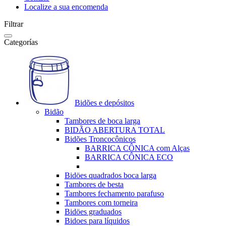
Localize a sua encomenda
Filtrar
Categorías
Bidões e depósitos
Bidão
Tambores de boca larga
BIDÃO ABERTURA TOTAL
Bidões Troncocônicos
BARRICA CÔNICA com Alças
BARRICA CÔNICA ECO
Bidöes quadrados boca larga
Tambores de besta
Tambores fechamento parafuso
Tambores com torneira
Bidöes graduados
Bidoes para líquidos