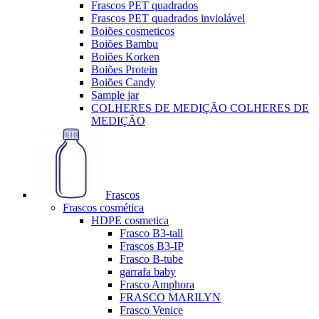
Frascos PET quadrados
Frascos PET quadrados inviolável
Boiões cosmeticos
Boiões Bambu
Boiões Korken
Boiões Protein
Boiões Candy
Sample jar
COLHERES DE MEDIÇÃO COLHERES DE
MEDIÇÃO
Frascos
Frascos cosmética
HDPE cosmetica
Frasco B3-tall
Frascos B3-IP
Frasco B-tube
garrafa baby
Frasco Amphora
FRASCO MARILYN
Frasco Venice