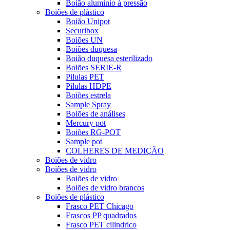
Boião aluminio à pressão
Boiões de plástico
Boião Unipot
Securibox
Boiões UN
Boiões duquesa
Boião duquesa esterilizado
Boiões SERIE-R
Pilulas PET
Pilulas HDPE
Boiões estrela
Sample Spray
Boiões de análises
Mercury pot
Boiões RG-POT
Sample pot
COLHERES DE MEDIÇÃO
Boiões de vidro
Boiões de vidro
Boiões de vidro
Boiões de vidro brancos
Boiões de plástico
Frasco PET Chicago
Frascos PP quadrados
Frasco PET cilindrico