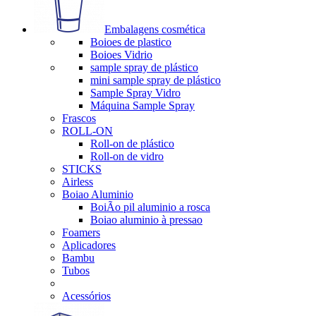
Embalagens cosmética
Boioes de plastico
Boioes Vidrio
sample spray de plástico
mini sample spray de plástico
Sample Spray Vidro
Máquina Sample Spray
Frascos
ROLL-ON
Roll-on de plástico
Roll-on de vidro
STICKS
Airless
Boiao Aluminio
BoiÃo pil aluminio a rosca
Boiao aluminio à pressao
Foamers
Aplicadores
Bambu
Tubos
Acessórios