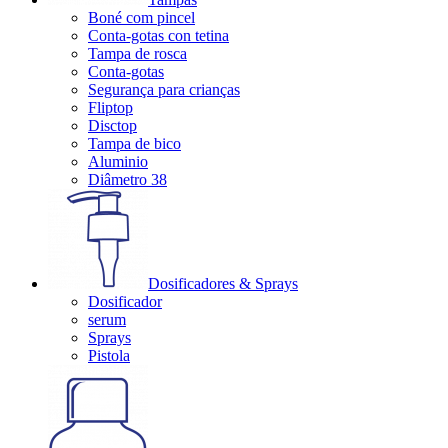
Boné com pincel
Conta-gotas con tetina
Tampa de rosca
Conta-gotas
Segurança para crianças
Fliptop
Disctop
Tampa de bico
Aluminio
Diâmetro 38
Dosificadores & Sprays
Dosificador
serum
Sprays
Pistola