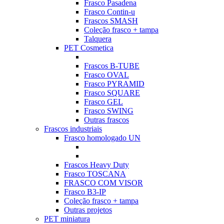
Frasco Pasadena
Frasco Contin-u
Frascos SMASH
Coleção frasco + tampa
Talquera
PET Cosmetica
Frascos B-TUBE
Frasco OVAL
Frasco PYRAMID
Frasco SQUARE
Frasco GEL
Frasco SWING
Outras frascos
Frascos industriais
Frasco homologado UN
Frascos Heavy Duty
Frasco TOSCANA
FRASCO COM VISOR
Frasco B3-IP
Coleção frasco + tampa
Outras projetos
PET miniatura