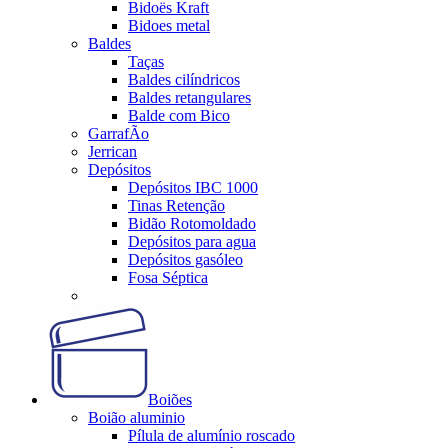
Bidoës Kraft
Bidoes metal
Baldes
Taças
Baldes cilíndricos
Baldes retangulares
Balde com Bico
GarrafÃo
Jerrican
Depósitos
Depósitos IBC 1000
Tinas Retenção
Bidão Rotomoldado
Depósitos para agua
Depósitos gasóleo
Fosa Séptica
Boiões
Boião aluminio
Pílula de alumínio roscado