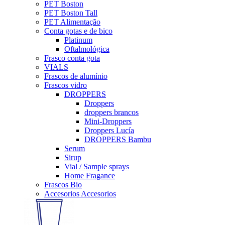
PET Boston
PET Boston Tall
PET Alimentação
Conta gotas e de bico
Platinum
Oftalmológica
Frasco conta gota
VIALS
Frascos de alumínio
Frascos vidro
DROPPERS
Droppers
droppers brancos
Mini-Droppers
Droppers Lucía
DROPPERS Bambu
Serum
Sirup
Vial / Sample sprays
Home Fragance
Frascos Bio
Accesorios Accesorios