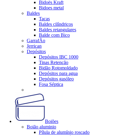
Bidoës Kraft
Bidoes metal
Baldes
Taças
Baldes cilíndricos
Baldes retangulares
Balde com Bico
GarrafÃo
Jerrican
Depósitos
Depósitos IBC 1000
Tinas Retenção
Bidão Rotomoldado
Depósitos para agua
Depósitos gasóleo
Fosa Séptica
Boiões
Boião aluminio
Pílula de alumínio roscado