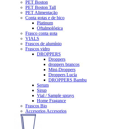
PET Boston
PET Boston Tall
PET Alimentação
Conta gotas e de bico
Platinum
Oftalmológica
Frasco conta gota
VIALS
Frascos de alumínio
Frascos vidro
DROPPERS
Droppers
droppers brancos
Mini-Droppers
Droppers Lucía
DROPPERS Bambu
Serum
Sirup
Vial / Sample sprays
Home Fragance
Frascos Bio
Accesorios Accesorios