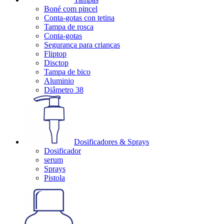
Boné com pincel
Conta-gotas con tetina
Tampa de rosca
Conta-gotas
Segurança para crianças
Fliptop
Disctop
Tampa de bico
Aluminio
Diâmetro 38
Dosificadores & Sprays
Dosificador
serum
Sprays
Pistola