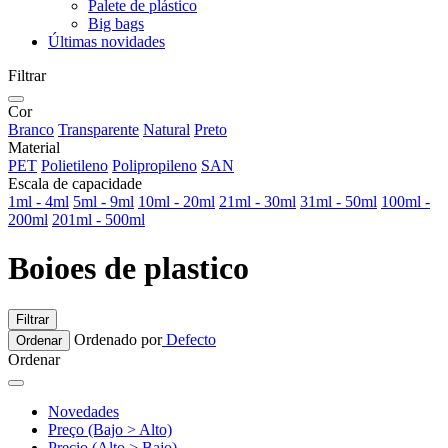
Palete de plástico
Big bags
Últimas novidades
Filtrar
Cor
Branco
Transparente
Natural
Preto
Material
PET
Polietileno
Polipropileno
SAN
Escala de capacidade
1ml - 4ml
5ml - 9ml
10ml - 20ml
21ml - 30ml
31ml - 50ml
100ml -
200ml
201ml - 500ml
Boioes de plastico
Filtrar
Ordenado por
Defecto
Ordenar
Ordenar
Novedades
Preço (Bajo > Alto)
Precio (Alto > Bajo)