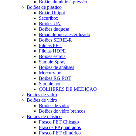
Boião aluminio à pressão
Boiões de plástico
Boião Unipot
Securibox
Boiões UN
Boiões duquesa
Boião duquesa esterilizado
Boiões SERIE-R
Pilulas PET
Pilulas HDPE
Boiões estrela
Sample Spray
Boiões de análises
Mercury pot
Boiões RG-POT
Sample pot
COLHERES DE MEDIÇÃO
Boiões de vidro
Boiões de vidro
Boiões de vidro
Boiões de vidro brancos
Boiões de plástico
Frasco PET Chicago
Frascos PP quadrados
Frasco PET cilindrico