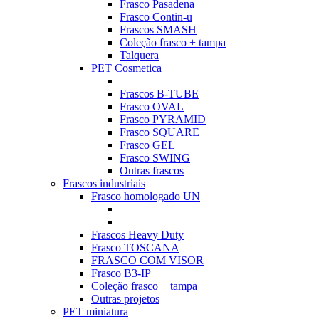
Frasco Pasadena
Frasco Contin-u
Frascos SMASH
Coleção frasco + tampa
Talquera
PET Cosmetica
Frascos B-TUBE
Frasco OVAL
Frasco PYRAMID
Frasco SQUARE
Frasco GEL
Frasco SWING
Outras frascos
Frascos industriais
Frasco homologado UN
Frascos Heavy Duty
Frasco TOSCANA
FRASCO COM VISOR
Frasco B3-IP
Coleção frasco + tampa
Outras projetos
PET miniatura