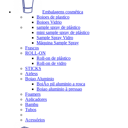
Embalagens cosmética
Boioes de plastico
Boioes Vidrio
sample spray de plástico
mini sample spray de plástico
Sample Spray Vidro
Máquina Sample Spray
Frascos
ROLL-ON
Roll-on de plástico
Roll-on de vidro
STICKS
Airless
Boiao Aluminio
BoiÃo pil aluminio a rosca
Boiao aluminio à pressao
Foamers
Aplicadores
Bambu
Tubos
Acessórios