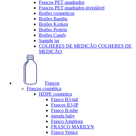
Frascos PET quadrados
Frascos PET quadrados inviolável
Boiões cosmeticos
Boiões Bambu
Boiões Korken
Boiões Protein
Boiões Candy
Sample jar
COLHERES DE MEDIÇÃO COLHERES DE
MEDIÇÃO
Frascos
Frascos cosmética
HDPE cosmetica
Frasco B3-tall
Frascos B3-IP
Frasco B-tube
garrafa baby
Frasco Amphora
FRASCO MARILYN
Frasco Venice